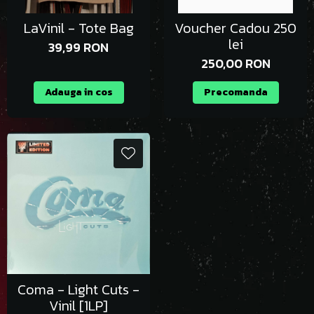
LaVinil - Tote Bag
Voucher Cadou 250
lei
39,99 RON
250,00 RON
Adauga in cos
Precomanda
Coma - Light Cuts -
Vinil [1LP]