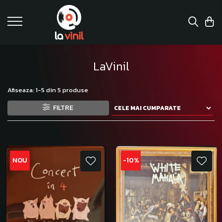
LaVinil
Afiseaza:
1-
5
din
5
produse
FILTRE
NOU
-10%