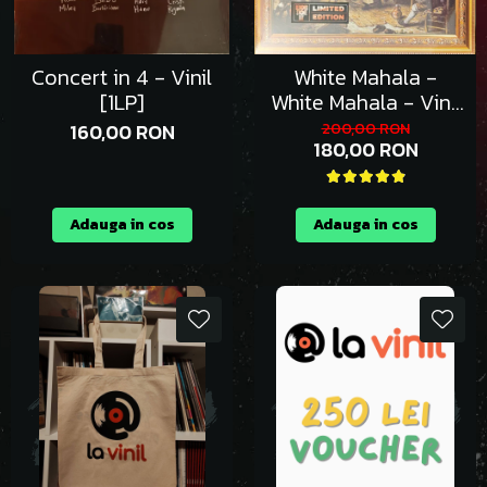
Concert in 4 - Vinil
White Mahala -
[1LP]
White Mahala - Vinil
[1LP]
160,00 RON
200,00 RON
180,00 RON
Adauga in cos
Adauga in cos