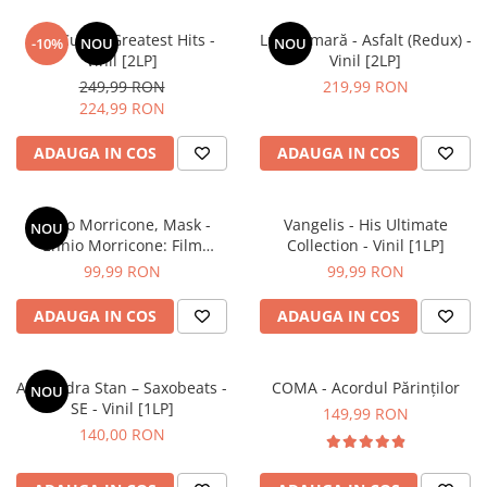
The Cure – Greatest Hits -
Luna Amară - Asfalt (Redux) -
-10%
NOU
NOU
Vinil [2LP]
Vinil [2LP]
249,99 RON
219,99 RON
224,99 RON
ADAUGA IN COS
ADAUGA IN COS
Ennio Morricone, Mask -
Vangelis - His Ultimate
NOU
Ennio Morricone: Film
Collection - Vinil [1LP]
Maestro - Vinil [1LP]
99,99 RON
99,99 RON
ADAUGA IN COS
ADAUGA IN COS
Alexandra Stan – Saxobeats -
COMA - Acordul Părinților
NOU
SE - Vinil [1LP]
149,99 RON
140,00 RON