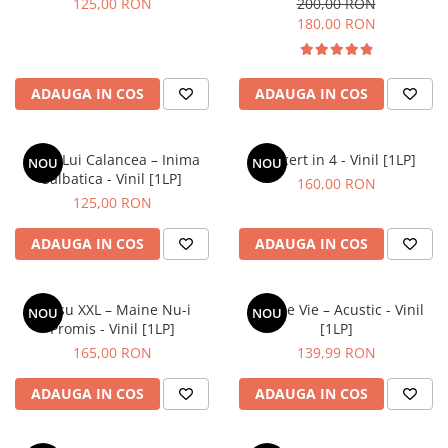
125,00 RON
200,00 RON
180,00 RON
ADAUGA IN COS
ADAUGA IN COS
Lupii Lui Calancea – Inima
Concert in 4 - Vinil [1LP]
NOU
NOU
Salbatica - Vinil [1LP]
160,00 RON
125,00 RON
ADAUGA IN COS
ADAUGA IN COS
Grasu XXL – Maine Nu-i
Vita De Vie – Acustic - Vinil
NOU
NOU
Promis - Vinil [1LP]
[1LP]
165,00 RON
139,99 RON
ADAUGA IN COS
ADAUGA IN COS