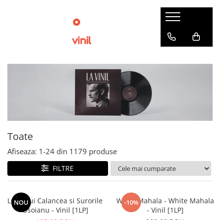
Toate
Afiseaza:
1-
24
din
1179
produse
FILTRE
Lupii Lui Calancea si Surorile
White Mahala - White Mahala
NOU
-10%
Osoianu - Vinil [1LP]
- Vinil [1LP]