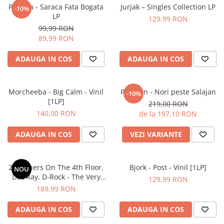
Paulina - Saraca Fata Bogata
Jurjak – Singles Collection LP
-10%
LP
129,99 RON
99,99 RON
89,99 RON
ADAUGA IN COS
ADAUGA IN COS
Morcheeba - Big Calm - Vinil
Partizan - Nori peste Salajan
-10%
[1LP]
219,00 RON
140,00 RON
de la 197,10 RON
ADAUGA IN COS
VEZI VARIANTE
2 Brothers On The 4th Floor,
Bjork - Post - Vinil [1LP]
NOU
Des'Ray, D-Rock - The Very
129,99 RON
Best Of - 30th Anniversary
189,99 RON
Vinyl Edition - Vinil [2LP]
ADAUGA IN COS
ADAUGA IN COS