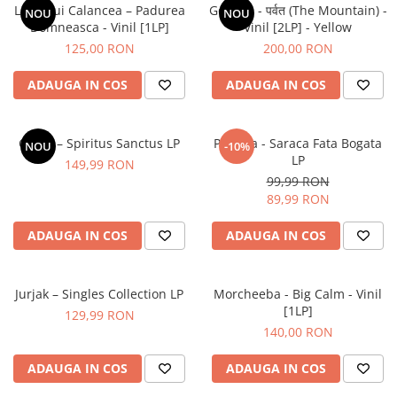
Lupii Lui Calancea – Padurea
Gorillaz - पर्वत (The Mountain) -
NOU
NOU
Domneasca - Vinil [1LP]
Vinil [2LP] - Yellow
125,00 RON
200,00 RON
ADAUGA IN COS
ADAUGA IN COS
Cargo – Spiritus Sanctus LP
Paulina - Saraca Fata Bogata
NOU
-10%
LP
149,99 RON
99,99 RON
89,99 RON
ADAUGA IN COS
ADAUGA IN COS
Jurjak – Singles Collection LP
Morcheeba - Big Calm - Vinil
[1LP]
129,99 RON
140,00 RON
ADAUGA IN COS
ADAUGA IN COS