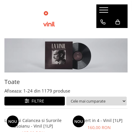
Toate
Afiseaza:
1-
24
din
1179
produse
FILTRE
Lupii Lui Calancea si Surorile
Concert in 4 - Vinil [1LP]
NOU
NOU
Osoianu - Vinil [1LP]
160,00 RON