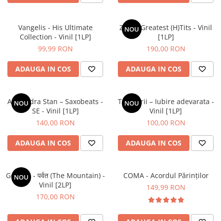
Vangelis - His Ultimate
ZOB – Greatest (H)Tits - Vinil
NOU
Collection - Vinil [1LP]
[1LP]
99,99 RON
190,00 RON
ADAUGA IN COS
ADAUGA IN COS
Alexandra Stan – Saxobeats -
Tapinarii – Iubire adevarata -
NOU
NOU
SE - Vinil [1LP]
Vinil [1LP]
140,00 RON
100,00 RON
ADAUGA IN COS
ADAUGA IN COS
Gorillaz - पर्वत (The Mountain) -
COMA - Acordul Părinților
NOU
Vinil [2LP]
149,99 RON
170,00 RON