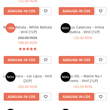
125,00 RON
ADAUGA IN COS
ADAUGA IN COS
White Mahala - White Mahala
Lupii Lui Calancea – Inima
-10%
NOU
- Vinil [1LP]
Salbatica - Vinil [1LP]
200,00 RON
125,00 RON
180,00 RON
ADAUGA IN COS
ADAUGA IN COS
Luna Amara – Loc Lipsa - Vinil
Grasu XXL – Maine Nu-i
NOU
NOU
[2LP]
Promis - Vinil [1LP]
250,00 RON
165,00 RON
ADAUGA IN COS
ADAUGA IN COS