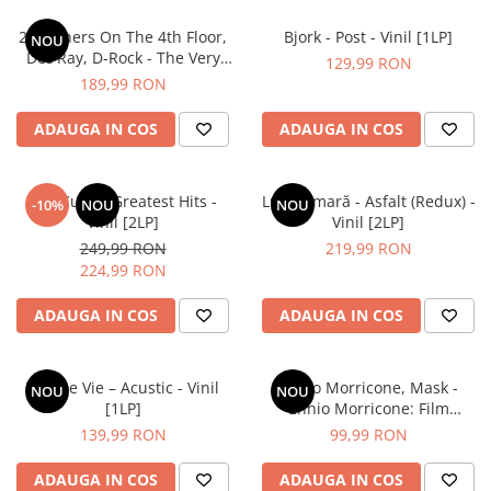
2 Brothers On The 4th Floor,
Bjork - Post - Vinil [1LP]
NOU
Des'Ray, D-Rock - The Very
129,99 RON
Best Of - 30th Anniversary
189,99 RON
Vinyl Edition - Vinil [2LP]
ADAUGA IN COS
ADAUGA IN COS
The Cure – Greatest Hits -
Luna Amară - Asfalt (Redux) -
-10%
NOU
NOU
Vinil [2LP]
Vinil [2LP]
249,99 RON
219,99 RON
224,99 RON
ADAUGA IN COS
ADAUGA IN COS
Vita De Vie – Acustic - Vinil
Ennio Morricone, Mask -
NOU
NOU
[1LP]
Ennio Morricone: Film
Maestro - Vinil [1LP]
139,99 RON
99,99 RON
ADAUGA IN COS
ADAUGA IN COS