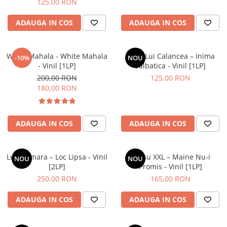
125,00 RON
ADAUGA IN COS
ADAUGA IN COS
White Mahala - White Mahala
Lupii Lui Calancea – Inima
-10%
NOU
- Vinil [1LP]
Salbatica - Vinil [1LP]
200,00 RON
125,00 RON
180,00 RON
ADAUGA IN COS
ADAUGA IN COS
Luna Amara – Loc Lipsa - Vinil
Grasu XXL – Maine Nu-i
NOU
NOU
[2LP]
Promis - Vinil [1LP]
250,00 RON
165,00 RON
ADAUGA IN COS
ADAUGA IN COS