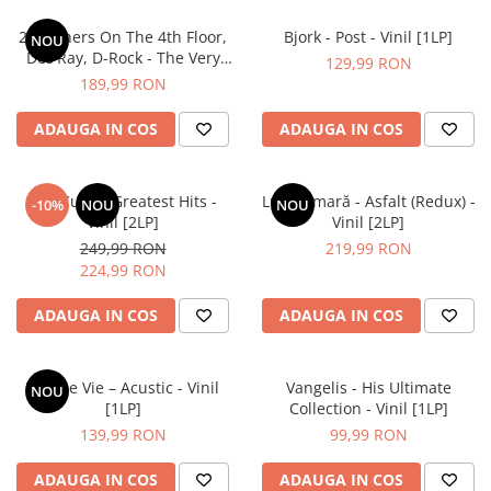
2 Brothers On The 4th Floor,
Bjork - Post - Vinil [1LP]
NOU
Des'Ray, D-Rock - The Very
129,99 RON
Best Of - 30th Anniversary
189,99 RON
Vinyl Edition - Vinil [2LP]
ADAUGA IN COS
ADAUGA IN COS
The Cure – Greatest Hits -
Luna Amară - Asfalt (Redux) -
-10%
NOU
NOU
Vinil [2LP]
Vinil [2LP]
249,99 RON
219,99 RON
224,99 RON
ADAUGA IN COS
ADAUGA IN COS
Vita De Vie – Acustic - Vinil
Vangelis - His Ultimate
NOU
[1LP]
Collection - Vinil [1LP]
139,99 RON
99,99 RON
ADAUGA IN COS
ADAUGA IN COS