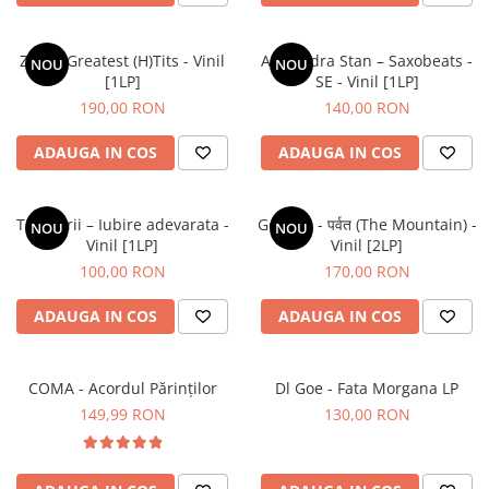
ZOB – Greatest (H)Tits - Vinil
Alexandra Stan – Saxobeats -
NOU
NOU
[1LP]
SE - Vinil [1LP]
190,00 RON
140,00 RON
ADAUGA IN COS
ADAUGA IN COS
Tapinarii – Iubire adevarata -
Gorillaz - पर्वत (The Mountain) -
NOU
NOU
Vinil [1LP]
Vinil [2LP]
100,00 RON
170,00 RON
ADAUGA IN COS
ADAUGA IN COS
COMA - Acordul Părinților
Dl Goe - Fata Morgana LP
149,99 RON
130,00 RON