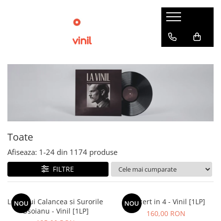
Toate
Afiseaza:
1-
24
din
1174
produse
FILTRE
Lupii Lui Calancea si Surorile
Concert in 4 - Vinil [1LP]
NOU
NOU
Osoianu - Vinil [1LP]
160,00 RON