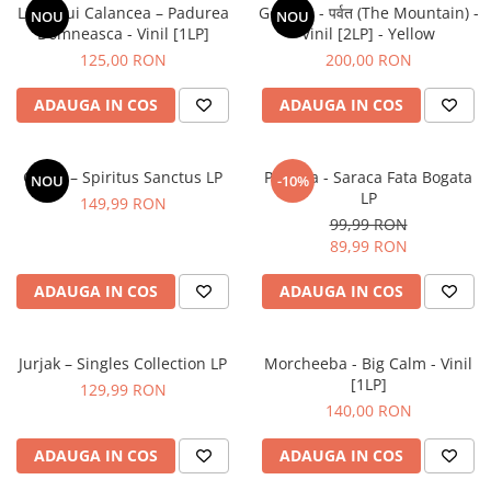
Lupii Lui Calancea – Padurea
Gorillaz - पर्वत (The Mountain) -
NOU
NOU
Domneasca - Vinil [1LP]
Vinil [2LP] - Yellow
125,00 RON
200,00 RON
ADAUGA IN COS
ADAUGA IN COS
Cargo – Spiritus Sanctus LP
Paulina - Saraca Fata Bogata
NOU
-10%
LP
149,99 RON
99,99 RON
89,99 RON
ADAUGA IN COS
ADAUGA IN COS
Jurjak – Singles Collection LP
Morcheeba - Big Calm - Vinil
[1LP]
129,99 RON
140,00 RON
ADAUGA IN COS
ADAUGA IN COS