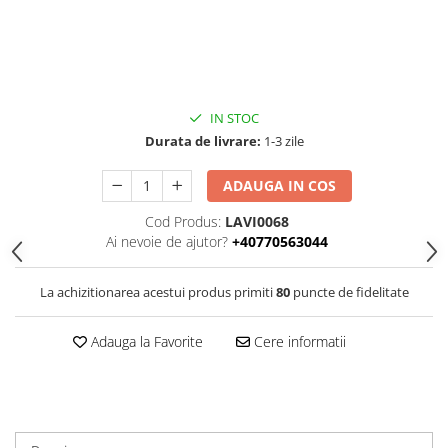
IN STOC
Durata de livrare:
1-3 zile
ADAUGA IN COS
Cod Produs:
LAVI0068
Ai nevoie de ajutor?
+40770563044
La achizitionarea acestui produs primiti
80
puncte de fidelitate
Adauga la Favorite
Cere informatii