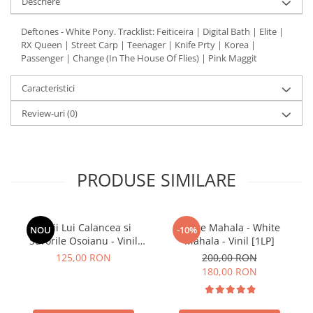
Descriere
Deftones - White Pony. Tracklist: Feiticeira | Digital Bath | Elite |
RX Queen | Street Carp | Teenager | Knife Prty | Korea |
Passenger | Change (In The House Of Flies) | Pink Maggit
Caracteristici
Review-uri
(0)
PRODUSE SIMILARE
Lupii Lui Calancea si
White Mahala - White
NOU
-10%
Surorile Osoianu - Vinil
Mahala - Vinil [1LP]
[1LP]
125,00 RON
200,00 RON
180,00 RON