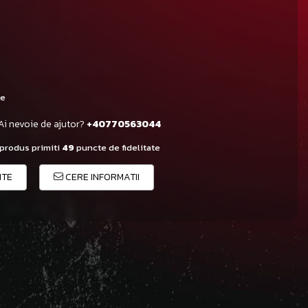
le
Ai nevoie de ajutor?
+40770563044
 produs primiti
49
puncte de fidelitate
ITE
CERE INFORMATII