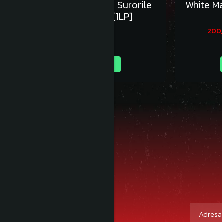
Lupii Lui Calancea si Surorile
White M
Osoianu - Vinil [1LP]
125,00 RON
200
Adauga in cos