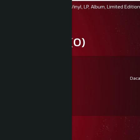
Format:
Vinyl, LP, Album, Limited Editio
Review-uri
(0)
Daca