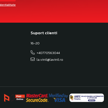
identialitate
Suport clienti
16-20
+40770563044
la.vinil@lavinil.ro