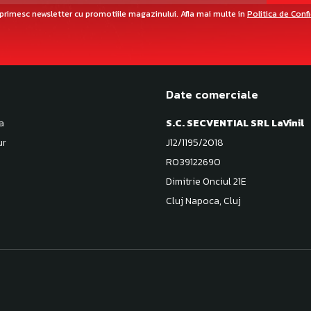
primesc newsletter cu promotiile magazinului. Afla mai multe in
Politica de Conf
Date comerciale
a
S.C. SECVENTIAL SRL LaVinil
ur
J12/1195/2018
RO39122690
Dimitrie Onciul 21E
Cluj Napoca, Cluj