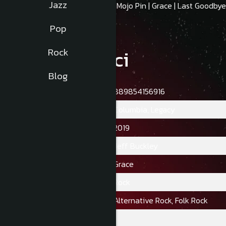
Jazz
Jeff Buckley - Grace. Tracklist: Mojo Pin | Grace | Last Goodbye
Pop
Caracteristici
Rock
Blog
Ean:
889854156916
Casa De Discuri:
Columbia, Legacy
Data PublicăRii:
2019
Artist:
Jeff Buckley
Album:
Grace
Gen:
Rock
Stil:
Alternative Rock, Folk Rock
Numar Discuri:
1