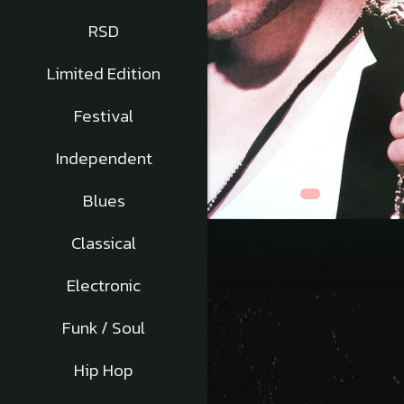
RSD
Limited Edition
Festival
Independent
Blues
Distribuie
Classical
pe
Facebook
Electronic
Funk / Soul
Descriere
Hip Hop