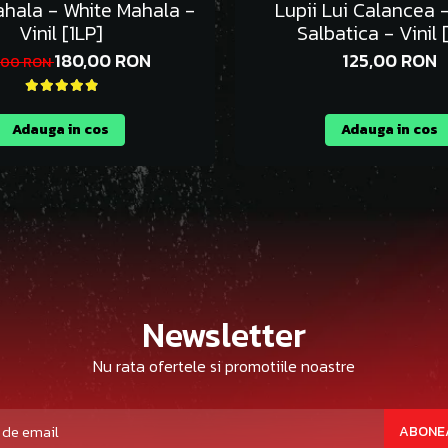
ahala - White Mahala -
Lupii Lui Calancea 
Vinil [1LP]
Salbatica - Vinil 
180,00 RON
125,00 RON
,00 RON
Adauga in cos
Adauga in cos
Newsletter
Nu rata ofertele si promotiile noastre