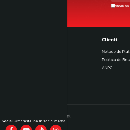
Vreau sa 
Magazinul meu
Clienti
Despre noi
Metode de Plat
Termeni si Conditii
Politica de Ret
Politica de Confidentialitate
ANPC
Politica de livrare
Contact
© Toate drepturile rezervate LAVinil
Social
Urmareste-ne in social media
Platforma E-commerce by Gomag