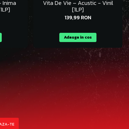
– Inima
Vita De Vie – Acustic - Vinil
[1LP]
[1LP]
139,99 RON
Adauga in cos