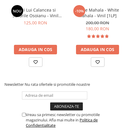
Lupii Lui Calancea si
White Mahala - White
NOU
-10%
Surorile Osoianu - Vinil
Mahala - Vinil [1LP]
[1LP]
125,00 RON
200,00 RON
180,00 RON
ADAUGA IN COS
ADAUGA IN COS
Newsletter
Nu rata ofertele si promotiile noastre
Vreau sa primesc newsletter cu promotiile
magazinului. Afla mai multe in
Politica de
Confidentialitate