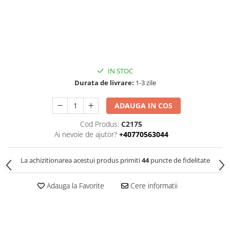
IN STOC
Durata de livrare:
1-3 zile
ADAUGA IN COS
Cod Produs:
C2175
Ai nevoie de ajutor?
+40770563044
La achizitionarea acestui produs primiti
44
puncte de fidelitate
Adauga la Favorite
Cere informatii