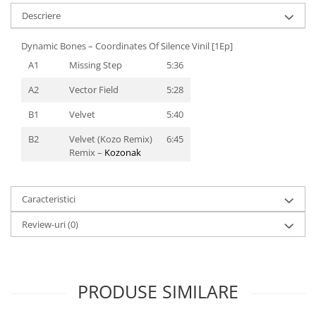
Descriere
Dynamic Bones – Coordinates Of Silence Vinil [1Ep]
A1
Missing Step
5:36
A2
Vector Field
5:28
B1
Velvet
5:40
B2
Velvet (Kozo Remix)
6:45
Remix
–
Kozonak
Caracteristici
Review-uri
(0)
PRODUSE SIMILARE