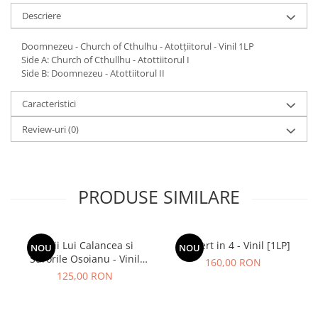
Descriere
Doomnezeu - Church of Cthulhu - Atotțiitorul - Vinil 1LP
Side A: Church of Cthullhu - Atottiitorul I
Side B: Doomnezeu - Atottiitorul II
Caracteristici
Review-uri
(0)
PRODUSE SIMILARE
Lupii Lui Calancea si
Concert in 4 - Vinil [1LP]
NOU
NOU
Surorile Osoianu - Vinil
160,00 RON
[1LP]
125,00 RON