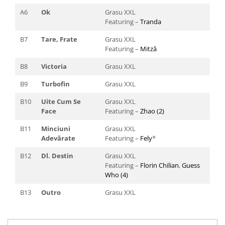
A6
Ok
Grasu XXL
Featuring –
Tranda
B7
Tare, Frate
Grasu XXL
Featuring –
Mitză
B8
Victoria
Grasu XXL
B9
Turbofin
Grasu XXL
B10
Uite Cum Se
Grasu XXL
Face
Featuring –
Zhao (2)
B11
Minciuni
Grasu XXL
Adevărate
Featuring –
Fely
*
B12
Dl. Destin
Grasu XXL
Featuring –
Florin Chilian
,
Guess
Who (4)
B13
Outro
Grasu XXL