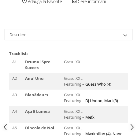
Adauga la Favorite
Cere informatii
Descriere
Tracklist
:
A1
Drumul Spre
Grasu XXL
Succes
A2
Anu' Unu
Grasu XXL
Featuring –
Guess Who (4)
A3
Blanădeurs
Grasu XXL
Featuring –
DJ Undoo
,
Mari (3)
A4
Așa E Lumea
Grasu XXL
Featuring –
Mefx
A5
Dincolo de Noi
Grasu XXL
Featuring –
Maximilian (4)
,
Nane