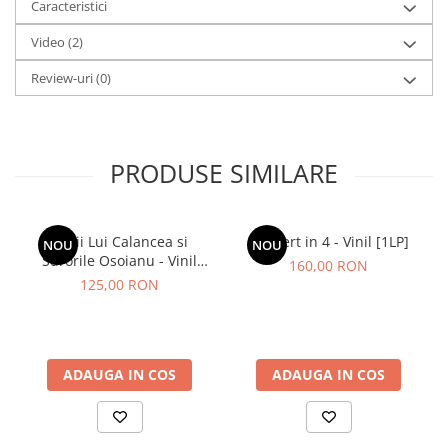
Caracteristici
Video
(2)
Review-uri
(0)
PRODUSE SIMILARE
Lupii Lui Calancea si
Concert in 4 - Vinil [1LP]
NOU
NOU
Surorile Osoianu - Vinil
160,00 RON
[1LP]
125,00 RON
ADAUGA IN COS
ADAUGA IN COS