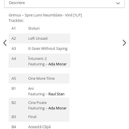
Descriere
Grimus – Spre Lumi Neumblate - Vinil [1LP]
Tracklist:
A1
Stoluri
A2
Left Unsaid
A3
It Goes Without Saying
A4
Întuneric 2
Featuring
–
Ada Morar
A5
One More Time
B1
Ani
Featuring
–
Raul Stan
B2
Cine Poate
Featuring
–
Ada Morar
B3
Final
B4
Această Clipă