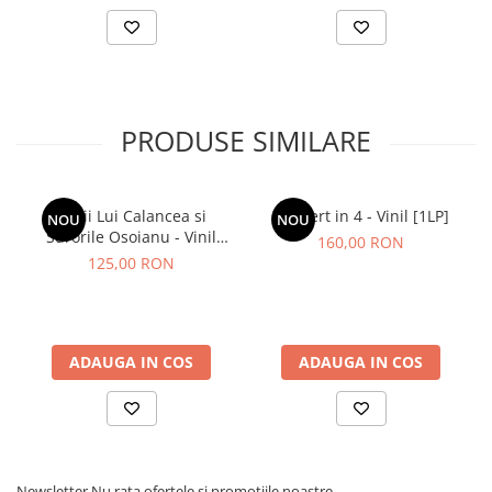
PRODUSE SIMILARE
Lupii Lui Calancea si
Concert in 4 - Vinil [1LP]
NOU
NOU
Surorile Osoianu - Vinil
160,00 RON
[1LP]
125,00 RON
ADAUGA IN COS
ADAUGA IN COS
Newsletter
Nu rata ofertele si promotiile noastre