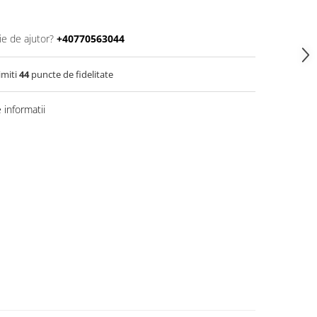
ie de ajutor?
+40770563044
imiti
44
puncte de fidelitate
informatii