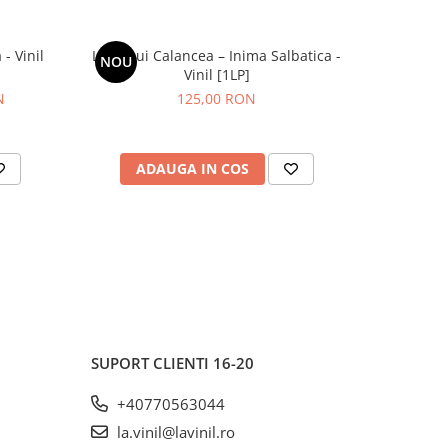
- Vinil
Lupii Lui Calancea – Inima Salbatica -
Luna Ama
NOU
NOU
Vinil [1LP]
N
125,00 RON
ADAUGA IN COS
AD
SUPORT CLIENTI
16-20
+40770563044
la.vinil@lavinil.ro