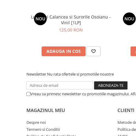
Lupii Lui Calancea si Surorile Osoianu -
NOU
NOU
Vinil [1LP]
125,00 RON
ADAUGA IN COS
Newsletter
Nu rata ofertele si promotiile noastre
Vreau sa primesc newsletter cu promotiile magazinului. Af
MAGAZINUL MEU
CLIENTI
Despre noi
Metode de
Termeni si Conditii
Politica d