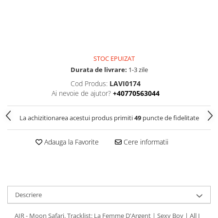
STOC EPUIZAT
Durata de livrare:
1-3 zile
Cod Produs:
LAVI0174
Ai nevoie de ajutor?
+40770563044
La achizitionarea acestui produs primiti
49
puncte de fidelitate
Adauga la Favorite
Cere informatii
Descriere
AIR - Moon Safari. Tracklist: La Femme D'Argent | Sexy Boy | All I