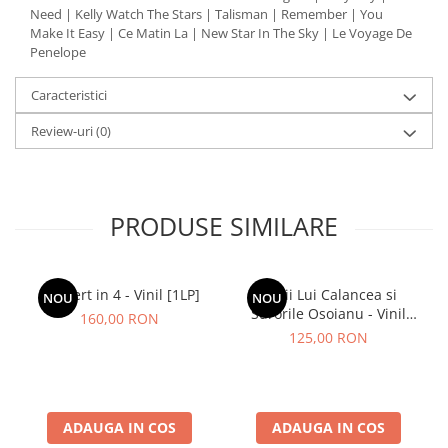
Need | Kelly Watch The Stars | Talisman | Remember | You
Make It Easy | Ce Matin La | New Star In The Sky | Le Voyage De
Penelope
Caracteristici
Review-uri
(0)
PRODUSE SIMILARE
Concert in 4 - Vinil [1LP]
Lupii Lui Calancea si
NOU
NOU
Surorile Osoianu - Vinil
160,00 RON
[1LP]
125,00 RON
ADAUGA IN COS
ADAUGA IN COS