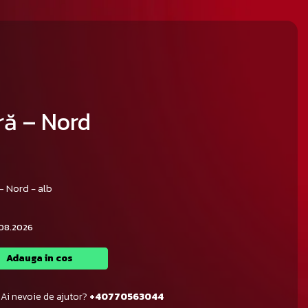
ă – Nord
– Nord - alb
.08.2026
Adauga in cos
Ai nevoie de ajutor?
+40770563044