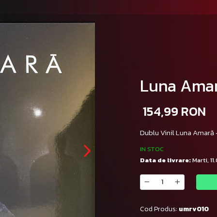
Luna Amar
154,99 RON
Dublu Vinil Luna Amară 
IN STOC
Data de livrare:
Marti, 11
Cod Produs:
umrv010