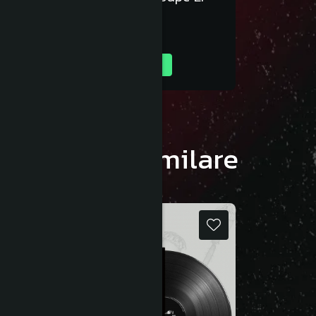
154,99 RON
Adauga in cos
Produse similare