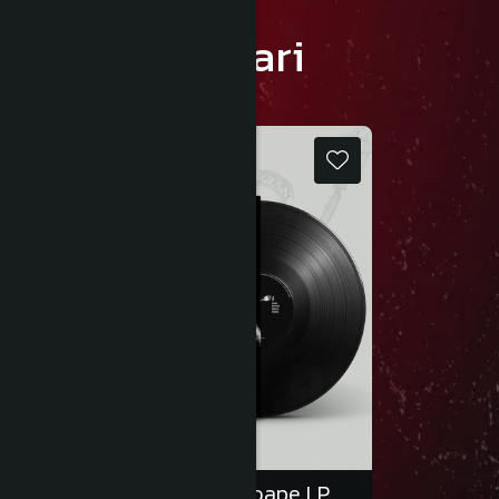
Recomandari
Luna Amară – Aproape LP