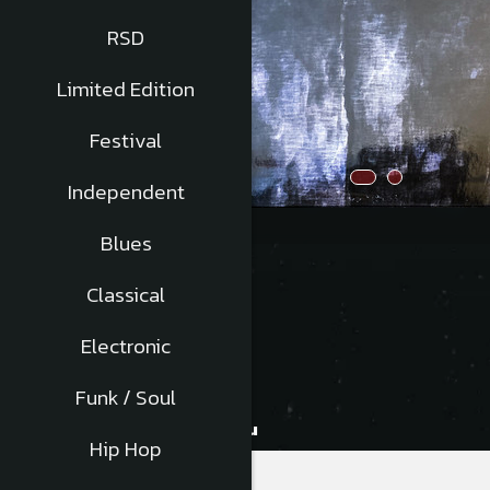
RSD
Limited Edition
Festival
Independent
Distribuie
pe
Blues
Facebook
Classical
Descriere
Electronic
Tracklist
:
Funk / Soul
A1
Atât De Simplu
Hip Hop
A2
Insomnii