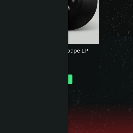
Luna Amară – Aproape LP
154,99 RON
Adauga in cos