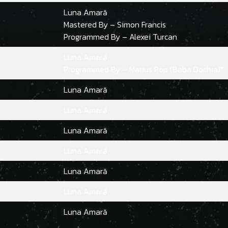
Luna Amară
Mastered By – Simon Francis
Programmed By – Alexei Turcan
Luna Amară
Programmed By – Marius Pop (Baba Dochia)*
Luna Amară
Luna Amară
Luna Amară
Luna Amară
Luna Amară
Luna Amară
Luna Amară