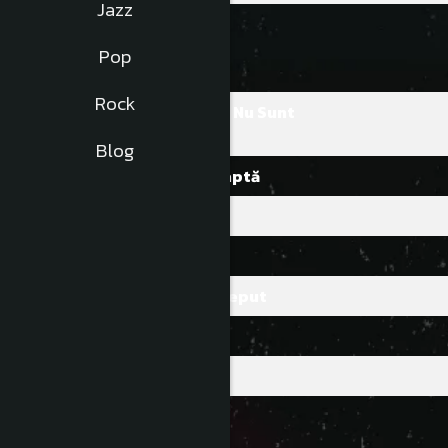
Jazz
A3
Viu
Pop
Rock
B1
Nu Știu, Nu Iau, Nu Sunt
Blog
B2
Aleargă, Așteaptă
B3
Ploi Negre
C1
Om
C2
Respiră Un Început
C3
Focuri
D1
Tăcerea
D2
Ești Tu