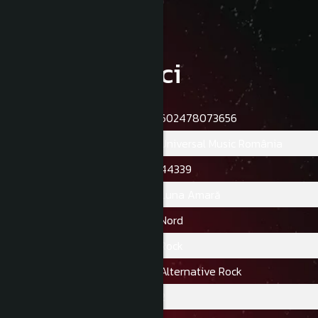
Caracteristici
Ean:
602478073656
Casa De Discuri:
Universal Music România
Data PublicăRii:
44339
Artist:
Luna Amară
Album:
Nord
Gen:
Rock
Stil:
Alternative Rock
Numar Discuri:
2