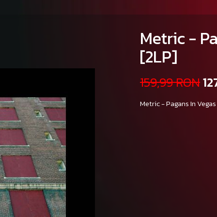
Metric - P
[2LP]
159,99 RON
12
Metric - Pagans In Vegas