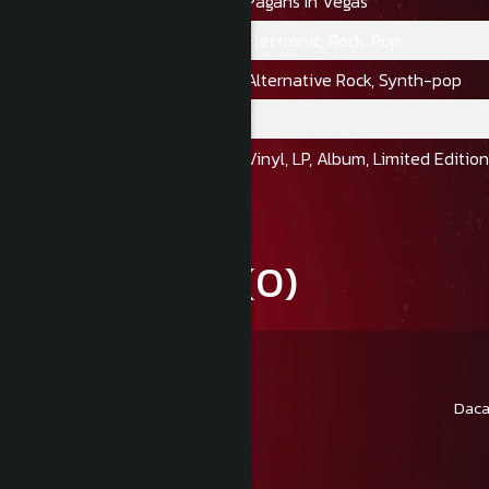
Album:
Pagans In Vegas
Gen:
Electronic, Rock, Pop
Stil:
Alternative Rock, Synth-pop
Numar Discuri:
2
Format:
Vinyl, LP, Album, Limited Editio
Review-uri
(0)
Daca