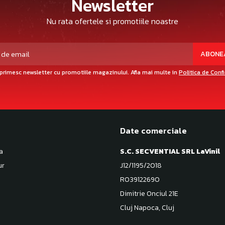
Newsletter
Nu rata ofertele si promotiile noastre
primesc newsletter cu promotiile magazinului. Afla mai multe in
Politica de Conf
Date comerciale
a
S.C. SECVENTIAL SRL LaVinil
ur
J12/1195/2018
RO39122690
Dimitrie Onciul 21E
Cluj Napoca, Cluj