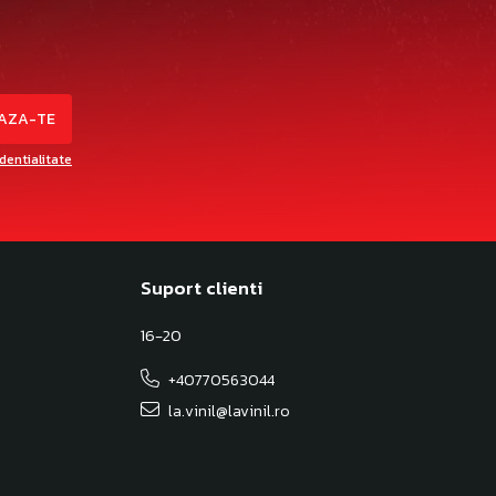
identialitate
Suport clienti
16-20
+40770563044
la.vinil@lavinil.ro