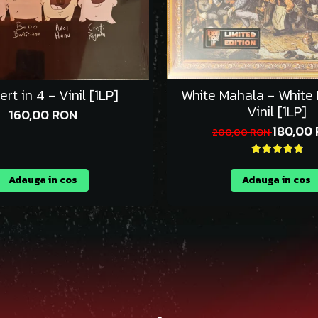
rt in 4 - Vinil [1LP]
White Mahala - White
Vinil [1LP]
160,00 RON
180,00
200,00 RON
Adauga in cos
Adauga in cos