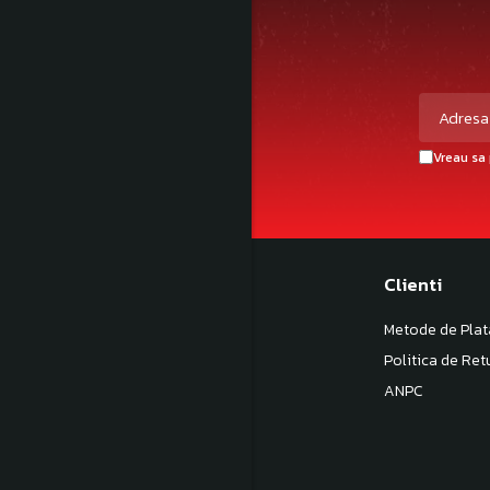
Vreau sa 
Magazinul meu
Clienti
Despre noi
Metode de Plat
Termeni si Conditii
Politica de Ret
Politica de Confidentialitate
ANPC
Politica de livrare
Contact