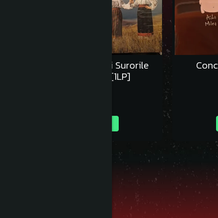
Lupii Lui Calancea si Surorile
Conce
Osoianu - Vinil [1LP]
125,00 RON
Adauga in cos