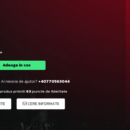
le
Adauga in cos
Ai nevoie de ajutor?
+40770563044
 produs primiti
63
puncte de fidelitate
ITE
CERE INFORMATII