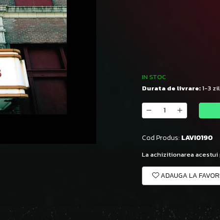
IN STOC
Durata de livrare:
1-3 zi
Cod Produs:
LAVI0190
La achizitionarea acestui
ADAUGA LA FAVOR