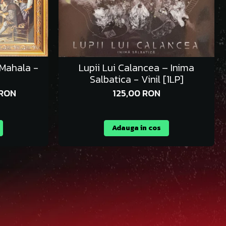
 Mahala -
Lupii Lui Calancea – Inima
Salbatica - Vinil [1LP]
 RON
125,00 RON
Adauga in cos