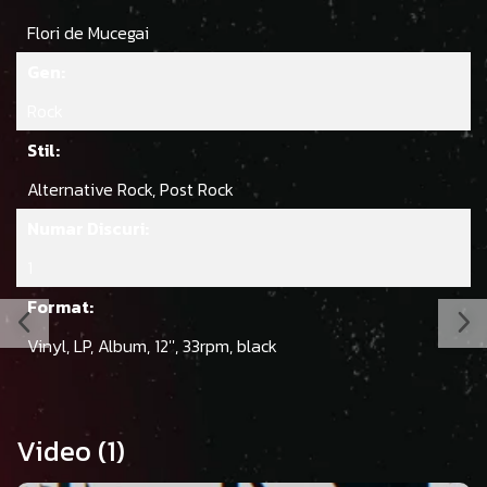
Flori de Mucegai
Gen:
Rock
Stil:
Alternative Rock, Post Rock
Numar Discuri:
1
Format:
Vinyl, LP, Album, 12'', 33rpm, black
Video
(1)