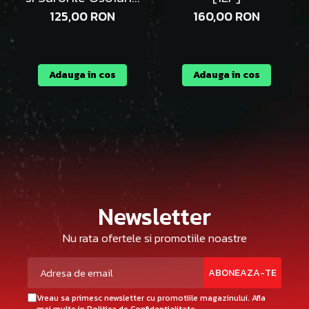
- Vinil [1LP]
125,00 RON
160,00 RON
Adauga in cos
Adauga in cos
Newsletter
Nu rata ofertele si promotiile noastre
Vreau sa primesc newsletter cu promotiile magazinului. Afla