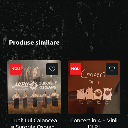
Produse similare
NOU
NOU
Lupii Lui Calancea
Concert in 4 - Vinil
si Surorile Osoianu
[1LP]