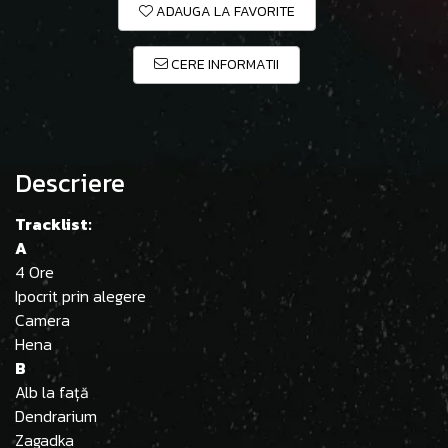
ADAUGA LA FAVORITE
CERE INFORMATII
Descriere
Tracklist:
A
4 Ore
Ipocrit prin alegere
Camera
Hena
B
Alb la față
Dendrarium
Zagadka