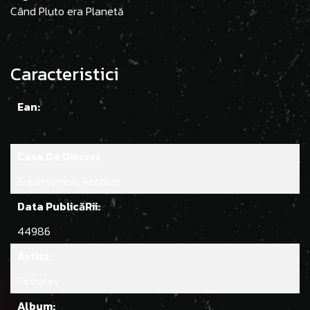
Când Pluto era Planetă
Caracteristici
Ean:
Casa De Discuri:
Supersömnic Records
Data PublicăRii:
44986
Artist:
Pinholes
Album: