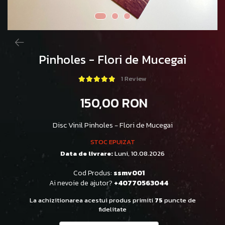
Pinholes - Flori de Mucegai
1 Review
150,00 RON
Disc Vinil Pinholes - Flori de Mucegai
STOC EPUIZAT
Data de livrare:
Luni, 10.08.2026
Cod Produs:
ssmv001
Ai nevoie de ajutor?
+40770563044
La achizitionarea acestui produs primiti
75
puncte de
fidelitate