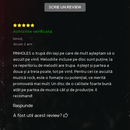
SCRIE UN REVIEW
Achizitie verificata
Ionuț,
Acum 2 ani
PINHOLES o trupă din Iași pe care de mult așteptam să o
ascult pe vinil. Melodiile incluse pe disc sunt puține, la
ce repertoriu de melodii are trupa. Aștept și partea a
doua și a treia poate, tot pe vinil. Pentru cei ce ascultă
muzică rock, este o fomație cu potențial, ce merită
promovată mai mult. Un disc de o calitate foarte bună
atât pe partea de muzică cât și de producție. Il
recomand!
Raspunde
A fost util acest review?