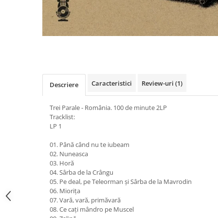
Distribuie
pe
Facebook
Caracteristici
Review-uri
(1)
Descriere
Trei Parale - România. 100 de minute 2LP
Tracklist:
LP 1
01. Până când nu te iubeam
02. Nuneasca
03. Horă
04. Sârba de la Crângu
05. Pe deal, pe Teleorman și Sârba de la Mavrodin
06. Miorița
07. Vară, vară, primăvară
08. Ce cați mândro pe Muscel