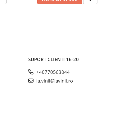
SUPORT CLIENTI
16-20
+40770563044
la.vinil@lavinil.ro