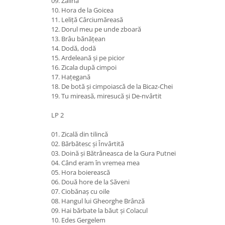
09. Zalină
10. Hora de la Goicea
11. Leliță Cârciumăreasă
12. Dorul meu pe unde zboară
13. Brâu bănățean
14. Dodă, dodă
15. Ardeleană și pe picior
16. Zicala după cimpoi
17. Hațegană
18. De botă și cimpoiască de la Bicaz-Chei
19. Tu mireasă, miresucă și De-nvârtit
LP 2
01. Zicală din tilincă
02. Bărbătesc și Învârtită
03. Doină și Bătrâneasca de la Gura Putnei
04. Când eram în vremea mea
05. Hora boierească
06. Două hore de la Săveni
07. Ciobănaș cu oile
08. Hangul lui Gheorghe Brânză
09. Hai bărbate la băut și Colacul
10. Edes Gergelem