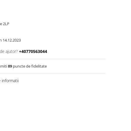
te 2LP
in 14.12.2023
de ajutor?
+40770563044
imiti
89
puncte de fidelitate
informatii