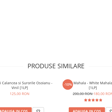
PRODUSE SIMILARE
i Calancea si Surorile Osoianu -
White Mahala - White Mahala 
-10%
Vinil [1LP]
[1LP]
125,00 RON
200,00 RON
180,00 RO
ADAUGA IN COS
ADAUGA IN COS