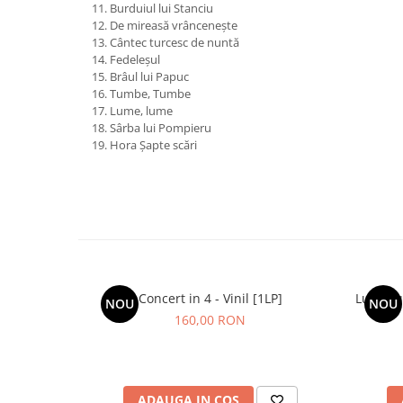
11. Burduiul lui Stanciu
12. De mireasă vrâncenește
13. Cântec turcesc de nuntă
14. Fedeleșul
15. Brâul lui Papuc
16. Tumbe, Tumbe
17. Lume, lume
18. Sârba lui Pompieru
19. Hora Șapte scări
Concert in 4 - Vinil [1LP]
Lupii Lu
NOU
NOU
160,00 RON
ADAUGA IN COS