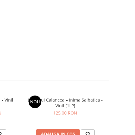
- Vinil
Lupii Lui Calancea – Inima Salbatica -
Carg
NOU
NOU
Vinil [1LP]
N
125,00 RON
ADAUGA IN COS
AD