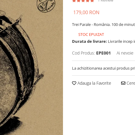
1 Review
179,00 RON
Trei Parale - România. 100 de minu
STOC EPUIZAT
Durata de livrare:
Livrarile incep 
Cod Produs:
EPE001
Ai nevoie 
La achizitionarea acestui produs pr
Adauga la Favorite
Cere 