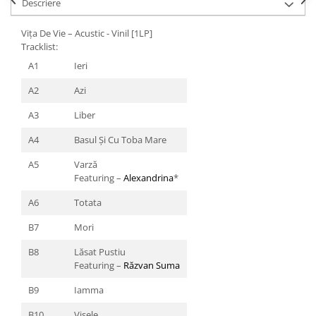
Descriere
Vița De Vie – Acustic - Vinil [1LP]
Tracklist:
A1
Ieri
A2
Azi
A3
Liber
A4
Basul Și Cu Toba Mare
A5
Varză
Featuring –
Alexandrina
*
A6
Totata
B7
Mori
B8
Lăsat Pustiu
Featuring –
Răzvan Suma
B9
Iamma
B10
Visele