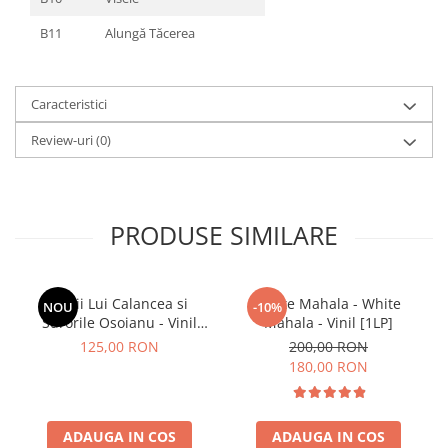
B11
Alungă Tăcerea
Caracteristici
Review-uri
(0)
PRODUSE SIMILARE
Lupii Lui Calancea si
White Mahala - White
NOU
-10%
Surorile Osoianu - Vinil
Mahala - Vinil [1LP]
[1LP]
125,00 RON
200,00 RON
180,00 RON
ADAUGA IN COS
ADAUGA IN COS