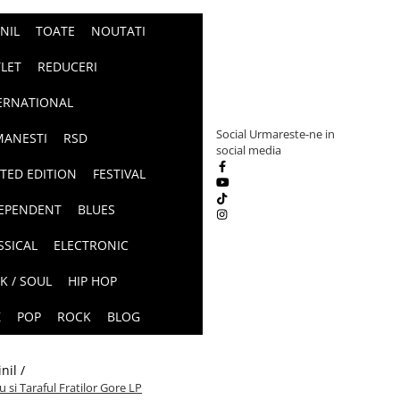
INIL
TOATE
NOUTATI
LET
REDUCERI
ERNATIONAL
Social
Urmareste-ne in
ANESTI
RSD
social media
ITED EDITION
FESTIVAL
EPENDENT
BLUES
SSICAL
ELECTRONIC
K / SOUL
HIP HOP
Z
POP
ROCK
BLOG
inil /
 si Taraful Fratilor Gore LP