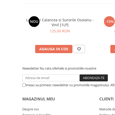
Lupii Lui Calancea si Surorile Osoianu -
White 
NOU
-10%
Vinil [1LP]
125,00 RON
ADAUGA IN COS
Newsletter
Nu rata ofertele si promotiile noastre
Vreau sa primesc newsletter cu promotiile magazinului. Af
MAGAZINUL MEU
CLIENTI
Despre noi
Metode de