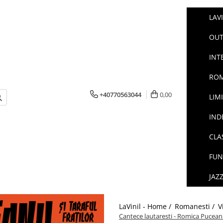
LAV
OUT
INT
ROM
+40770563044
0,00
LIM
IND
CLA
FUN
JAZ
LaVinil - Home /
Romanesti /
V
Cantece lautaresti - Romica Puceanu