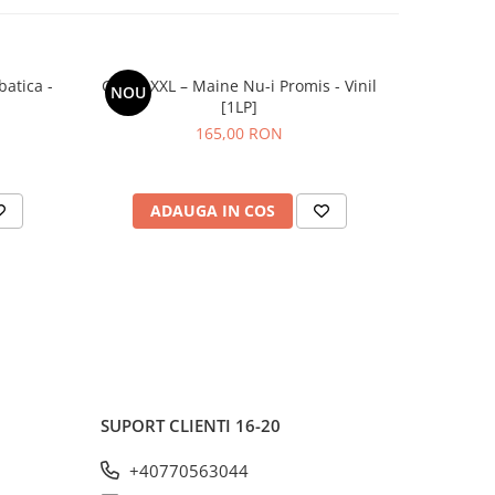
batica -
Grasu XXL – Maine Nu-i Promis - Vinil
Vita De
NOU
NOU
[1LP]
165,00 RON
ADAUGA IN COS
AD
SUPORT CLIENTI
16-20
+40770563044