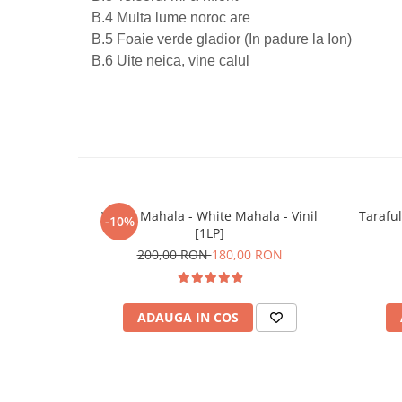
B.4 Multa lume noroc are
B.5 Foaie verde gladior (In padure la Ion)
B.6 Uite neica, vine calul
White Mahala - White Mahala - Vinil
Taraful
-10%
[1LP]
200,00 RON
180,00 RON
ADAUGA IN COS