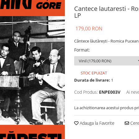
Cantece lautaresti - R
LP
179,00 RON
Cântece lăutărești - Romica Puceanu
Format
:
STOC EPUIZAT
Durata de livrare:
1
Cod Produs:
ENPE003V
Ai nev
La achizitionarea acestui produs pr
Adauga la Favorite
Cere 