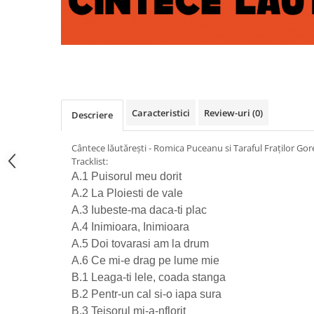
Distribuie
pe
Facebook
Caracteristici
Review-uri
(0)
Descriere
Cântece lăutărești - Romica Puceanu si Taraful Fraților Gor
Tracklist:
A.1 Puisorul meu dorit
A.2 La Ploiesti de vale
A.3 Iubeste-ma daca-ti plac
A.4 Inimioara, Inimioara
A.5 Doi tovarasi am la drum
A.6 Ce mi-e drag pe lume mie
B.1 Leaga-ti lele, coada stanga
B.2 Pentr-un cal si-o iapa sura
B.3 Teisorul mi-a-nflorit