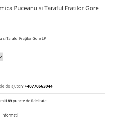
omica Puceanu si Taraful Fratilor Gore
 si Taraful Fraților Gore LP
oie de ajutor?
+40770563044
imiti
89
puncte de fidelitate
informatii