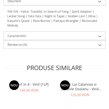
Descriere
YIN YIN - Yatta!. Tracklist: In Search of Yang | Spirit Adapter |
Lecker Song | Yata Yata | Night in Tapei | Golden Lion | Elma |
Kasumi's Quest | Slow Burner | Pattaya Wrangler | Mooncake
Melody
Caracteristici
Review-uri
(0)
PRODUSE SIMILARE
Concert in 4 - Vinil [1LP]
Lupii Lui Calancea si
NOU
NOU
Surorile Osoianu - Vinil
160,00 RON
[1LP]
125,00 RON