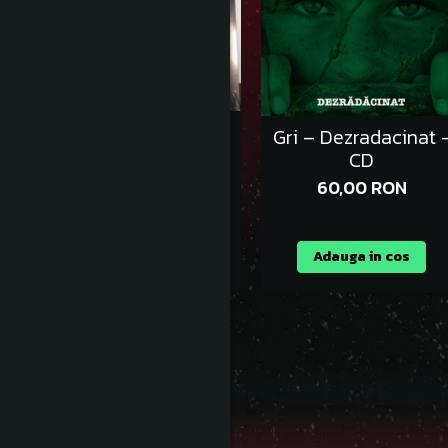
Cargo – Spiritus
Gri – Dezradacinat 
Sanctus LP
CD
149,99 RON
60,00 RON
Adauga in cos
Adauga in cos