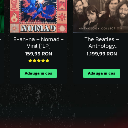
-
E-an-na – Nomad -
The Beatles –
Vinil [1LP]
Anthology
Collection - Vinil
159,99 RON
1.199,99 RON
Box [12LP]
Adauga in cos
Adauga in cos