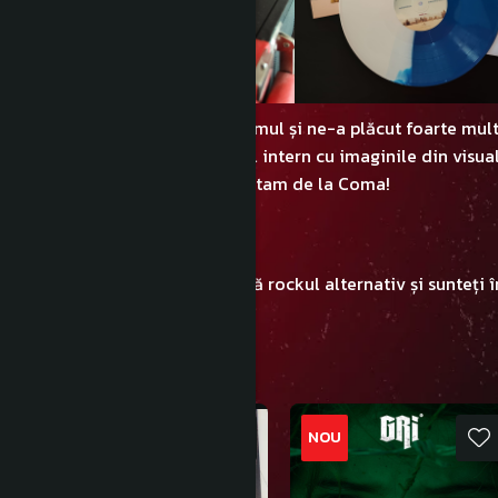
Noi, LAVinil, am ascultat albumul și ne-a plăcut foarte mult
simplist și la obiect, sleeve-ul intern cu imaginile din visu
sound-ul exact la ce ne așteptam de la Coma!
Verdict: EXCELENT!
În cazul în care vă interesează rockul alternativ și sunteți
excelentă.
NOU
NOU