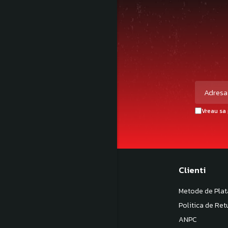
Vreau sa 
Magazinul meu
Clienti
Despre noi
Metode de Plat
Termeni si Conditii
Politica de Ret
Politica de Confidentialitate
ANPC