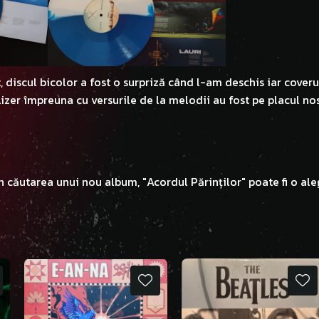
, discul bicolor a fost o surpriză când l-am deschis iar coveru
alizer împreuna cu versurile de la melodii au fost pe placul nos
 în căutarea unui nou album, "Acordul Părinților" poate fi o al