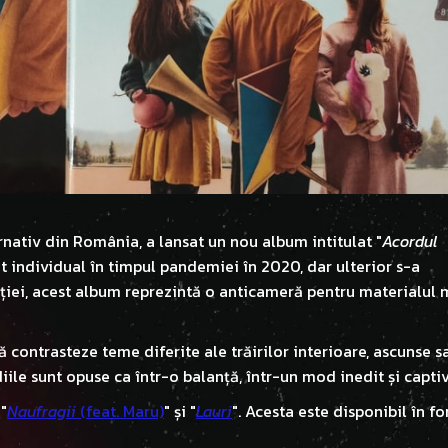
rnativ din România, a lansat un nou album intitulat "
Acordul
nt individual în timpul pandemiei în 2020, dar ulterior s-a
ației, acest album reprezintă o anticameră pentru materialul 
să contrasteze teme diferite ale trăirilor interioare, ascunse s
diile sunt opuse ca într-o balanță, într-un mod inedit și captiv
 "
Naufragii
(feat. Maru)
" și "
Lauri
". Acesta este disponibil în f