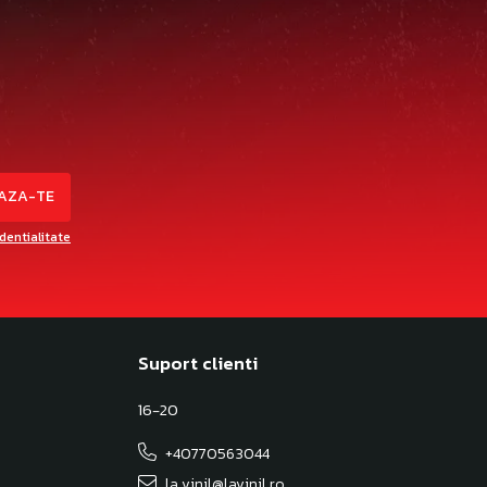
identialitate
Suport clienti
16-20
+40770563044
la.vinil@lavinil.ro