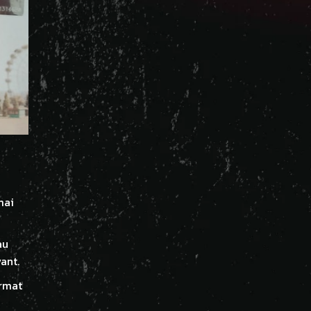
mai
au
ant.
ormat