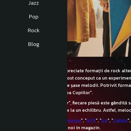
Jazz
Pop
Rock
Blog
COMA
, una dintre cele mai apreciate formații de rock alte
Părinților
". Inițial, albumul a fost conceput ca un experime
transformat într-o colecție de șase melodii. Potrivit form
zgomotos intitulat "Petrecerea Copiilor".
Pe albumul "
Acordul Părinților
", fiecare piesă este gândită 
uitate, în speranța de a ajunge la un echilibru. Astfel, melo
Albumul conține șase piese: "
Aurora
", "
NYX
", "
Iza
", "
Calista
",
CD și vinil în magazinele și la noi in magazin.