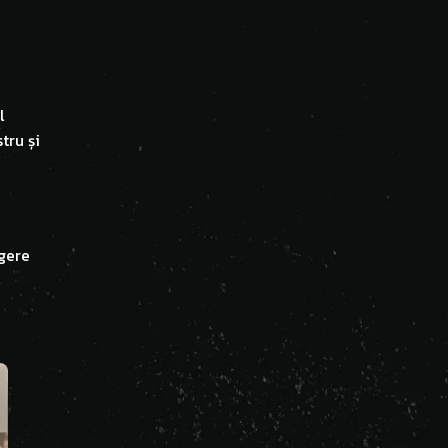
l
tru și
egere
-10%
NOU
NOU