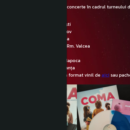
COMA a anunțat și o serie de concerte în cadrul turneului 
orașe:
7 aprilie - Quantic, București
21 aprilie - Rockstadt, Brașov
22 aprilie - Faber, Timișoara
23 aprilie - Any Stage Bar, Rm. Valcea
5 mai - Underground, Iași
6 mai - Form Space, Cluj-Napoca
12 mai - Doors Club, Constanța
Albumul poate fi comandat în format vinil de
aici
sau pache