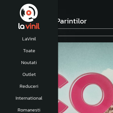
COMA - Acordul Parintilor
08 Aprilie 2023
|
Albume Noi
LaVinil
Toate
Noutati
Outlet
Reduceri
International
Romanesti