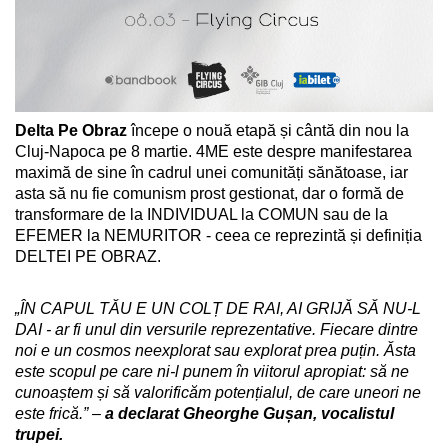
Delta Pe Obraz
 începe o nouă etapă și cântă din nou la 
Cluj-Napoca pe 8 martie. 4ME este despre manifestarea 
maximă de sine în cadrul unei comunități sănătoase, iar 
asta să nu fie comunism prost gestionat, dar o formă de 
transformare de la INDIVIDUAL la COMUN sau de la 
EFEMER la NEMURITOR - ceea ce reprezintă și definiția 
DELTEI PE OBRAZ.
„ÎN CAPUL TĂU E UN COLȚ DE RAI, AI GRIJĂ SĂ NU-L 
DAI - ar fi unul din versurile reprezentative. Fiecare dintre 
noi e un cosmos neexplorat sau explorat prea puțin. Ăsta 
este scopul pe care ni-l punem în viitorul apropiat: să ne 
cunoaștem și să valorificăm potențialul, de care uneori ne 
este frică.” –
 a declarat Gheorghe Gușan, vocalistul 
trupei.