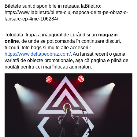
Biletele sunt disponibile în rețeaua IaBilet.ro: 
https://www.iabilet.ro/bilete-cluj-napoca-delta-pe-obraz-o-
lansare-ep-4me-106284/
Totodată, trupa a inaugurat de curând și un 
magazin 
online
, de unde se pot comanda în continuare discuri, 
tricouri, tote bags și multe alte accesorii: 
https://www.deltapeobraz.com/
. Au lansat recent o gama 
variată de obiecte promoționale, așa că pagina e plină de 
noutăți pentru cei mai înfocați admiratori. 