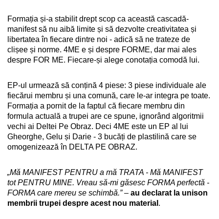
Formația și-a stabilit drept scop ca această cascadă-
manifest să nu aibă limite și să dezvolte creativitatea și 
libertatea în fiecare dintre noi - adică să ne trateze de 
clișee și norme. 4ME e și despre FORME, dar mai ales 
despre FOR ME. Fiecare-și alege conotația comodă lui. 
EP-ul urmează să conțină 4 piese: 3 piese individuale ale 
fiecărui membru și una comună, care le-ar integra pe toate. 
Formația a pornit de la faptul că fiecare membru din 
formula actuală a trupei are ce spune, ignorând algoritmii 
vechi ai Deltei Pe Obraz. Deci 4ME este un EP al lui 
Gheorghe, Gelu și Darie - 3 bucăți de plastilină care se 
omogenizează în DELTA PE OBRAZ.
„Mă MANIFEST PENTRU a mă TRATA - Mă MANIFEST 
tot PENTRU MINE. Vreau să-mi găsesc FORMA perfectă - 
FORMA care mereu se schimbă.”
 – 
au declarat la unison 
membrii trupei despre acest nou material
.