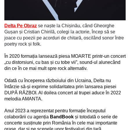
Delta Pe Obraz
 se naște la Chișinău, când Gheorghe 
Gușan și Cristian Chirilă, colegi la actorie, încep să se 
joace cu poezii pe acorduri de chitară, oscilând sonor între 
poetry rock și folk. 
În 2020 formația lansează piesa MOARTE printr-un concert 
„cu distorsiuni, cu bas și cu tobe vii”, sound-ul alunecând 
din ce în ce mai mult spre rock alternativ.
Odată cu începerea războiului din Ucraina, Delta nu 
întârzie să-și exprime solidaritatea prin lansarea piesei 
DUPĂ RĂZBOI. Al doilea concert al trupei aduce în 2022 
melodia AMANTA.
Anul 2023 a reprezentat pentru formație începutul 
colaborării cu agenția 
BandBook
 și totodată o serie de 
concerte susținute prin România în cele mai importante 
orașe, dar și pe scenele unor festivaluri din țară.