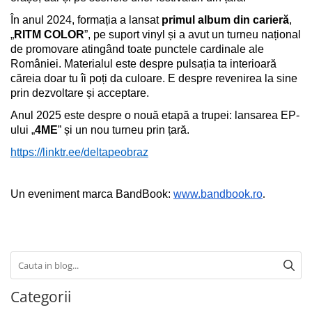
În anul 2024, formația a lansat 
primul album din carieră
, 
„
RITM COLOR
”, pe suport vinyl și a avut un turneu național 
de promovare atingând toate punctele cardinale ale 
României. Materialul este despre pulsația ta interioară 
căreia doar tu îi poți da culoare. E despre revenirea la sine 
prin dezvoltare și acceptare.
Anul 2025 este despre o nouă etapă a trupei: lansarea EP-
ului „
4ME
” și un nou turneu prin țară.
https://linktr.ee/deltapeobraz
Un eveniment marca BandBook: 
www.bandbook.ro
.
Categorii