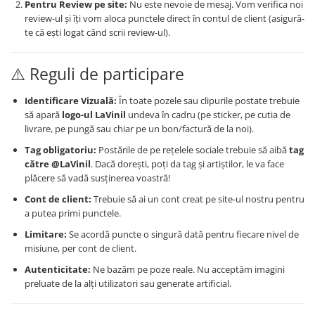
Pentru Review pe site:
Nu este nevoie de mesaj. Vom verifica noi
review-ul și îți vom aloca punctele direct în contul de client (asigură-
te că ești logat când scrii review-ul).
⚠️ Reguli de participare
Identificare Vizuală:
În toate pozele sau clipurile postate trebuie
să apară
logo-ul LaVinil
undeva în cadru (pe sticker, pe cutia de
livrare, pe pungă sau chiar pe un bon/factură de la noi).
Tag obligatoriu:
Postările de pe rețelele sociale trebuie să aibă
tag
către @LaVinil
. Dacă dorești, poți da tag și artiștilor, le va face
plăcere să vadă susținerea voastră!
Cont de client:
Trebuie să ai un cont creat pe site-ul nostru pentru
a putea primi punctele.
Limitare:
Se acordă puncte o singură dată pentru fiecare nivel de
misiune, per cont de client.
Autenticitate:
Ne bazăm pe poze reale. Nu acceptăm imagini
preluate de la alți utilizatori sau generate artificial.