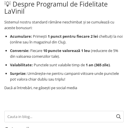
💡 Despre Programul de Fidelitate
LaVinil
Sistemul nostru standard rămâne neschimbat și se cumulează cu
aceste bonusuri:
Acumulare:
Primești
1 punct pentru fiecare 2 lei
cheltuiți la noi
(online sau în magazinul din Cluj).
Conversie:
Fiecare
10 puncte valorează 1 leu
(reducere de 5%
din valoarea comenzilor tale).
Valabilitate:
Punctele sunt valabile timp de
1 an (365 zile)
.
Surprize:
Urmărește-ne pentru campanii viitoare unde punctele
pot valora chiar dublu sau triplu!
Dacă ai întrebări, ne găsești pe social media