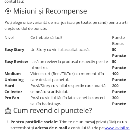
contul tău:
🎯 Misiuni și Recompense
Poți alege orice variantă de mai jos (sau pe toate, pe rând) pentru a-ți
crește soldul de puncte:
Nivel
Ce trebuie să faci?
Puncte
Bonus
Easy Story
Un Story cu vinilul ascultat acasă.
50
Puncte
Easy Review
Lasă un review la produsul respectiv pe site-
50
ul nostru.
Puncte
Medium
Video scurt (Reel/TikTok) cu momentul în
100
Unboxing
care desfaci pachetul.
Puncte
Hard
Poză/Story cu vinilul respectiv care poartă
200
Collector
semnătura artistului.
Puncte
Pro Fan
Poză cu vinilul tău în fața scenei la concert
300
sau în backstage.
Puncte
📩 Cum revendici punctele?
Pentru postările sociale:
Trimite-ne un mesaj privat (DM) cu un
screenshot și
adresa de e-mail
a contului tău de pe
www.lavinil.ro
.