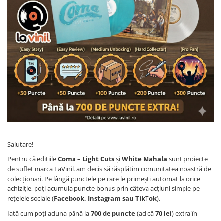
Salutare!
Pentru că edițiile
Coma – Light Cuts
și
White Mahala
sunt proiecte
de suflet marca LaVinil, am decis să răsplătim comunitatea noastră de
colecționari. Pe lângă punctele pe care le primești automat la orice
achiziție, poți acumula puncte bonus prin câteva acțiuni simple pe
rețelele sociale (
Facebook, Instagram sau TikTok
).
Iată cum poți aduna până la
700 de puncte
(adică
70 lei
) extra în