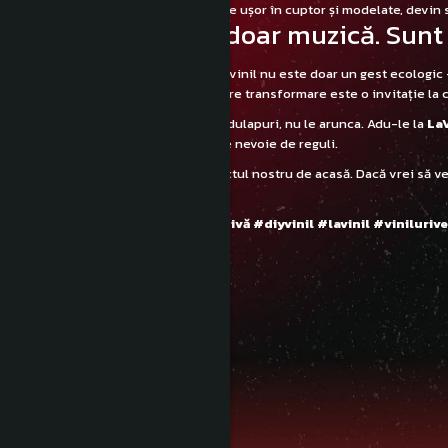
🍬 Boluri decorative
– Încălzite ușor în cuptor și modelate, devin 
Discurile nu sunt doar muzică. Sunt 
Reciclarea creativă a discurilor de vinil nu este doar un gest ecolog
zgârietură are povestea ei, iar fiecare transformare este o invitație la 
Dacă ai discuri vechi care zac prin dulapuri, nu le arunca. Adu-le la
LaV
chiar tu, acasă. Creativitatea nu are nevoie de reguli.
📸 Imaginea de mai sus e din proiectul nostru de acasă. Dacă vrei să vez
sau scrie-ne pe Instagram.
#artadinvinil #reutilizarecreativă #diyvinil #lavinil #viniluri