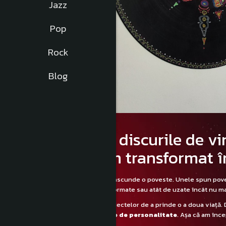
Jazz
Pop
Rock
Blog
Ce poți face cu discurile de vi
Uite cum le-am transformat î
În spatele fiecărui disc de vinil se ascunde o poveste. Unele spun pove
acele discuri de vinil zgâriate, deformate sau atât de uzate încât nu ma
Noi,
LaVinil
, credem în puterea obiectelor de a prinde o a doua viață. 
spectaculoase, originale și pline de personalitate
. Așa că am înc