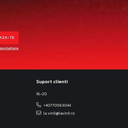
identialitate
Suport clienti
16-20
+40770563044
la.vinil@lavinil.ro