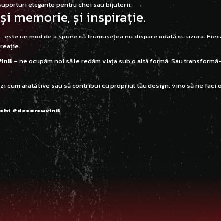
suporturi elegante pentru chei sau bijuterii.
și memorie, și inspirație.
ic – este un mod de a spune că frumusețea nu dispare odată cu uzura. Fiec
creație.
inil
– ne ocupăm noi să le redăm viața sub o altă formă. Sau transformă
i cum arată live sau să contribui cu propriul tău design, vino să ne faci o
vechi #decorcuvinil