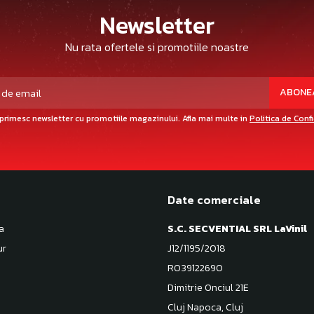
Newsletter
Nu rata ofertele si promotiile noastre
primesc newsletter cu promotiile magazinului. Afla mai multe in
Politica de Conf
Date comerciale
a
S.C. SECVENTIAL SRL LaVinil
ur
J12/1195/2018
RO39122690
Dimitrie Onciul 21E
Cluj Napoca, Cluj