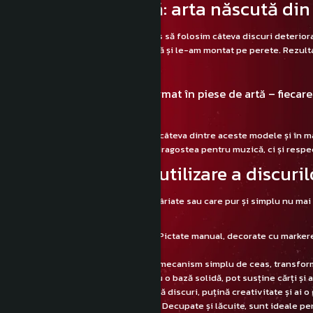
Am început acasă: arta născută din 
Totul a pornit acasă, unde am decis să folosim câteva discuri deterior
le-am vopsit manual în stil mandală și le-am montat pe perete. Rezultat
intră în cameră.
🖼️ Discurile s-au transformat în piese de artă – fiecare
Planul nostru este să reproducem câteva dintre aceste modele și în mag
spațiul nostru să reflecte nu doar dragostea pentru muzică, ci și respe
Idei creative de reutilizare a discuril
Dacă ai și tu acasă discuri vechi, zgâriate sau care pur și simplu nu mai
explorăm mai departe:
🎨 Artă de perete / wall art
– Pictate manual, decorate cu markere
efect.
🕰️ Ceasuri de perete
– Cu un mecanism simplu de ceas, transformi o
📚 Opritoare pentru cărți
– Cu o bază solidă, pot susține cărți și a
👝 Genti sau clutch-uri
– Două discuri, puțină creativitate și ai 
☕ Suporturi pentru pahare
– Decupate și lăcuite, sunt ideale pe