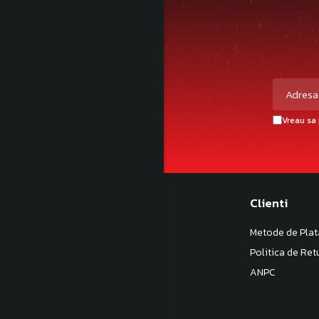
Vreau sa 
Magazinul meu
Clienti
Despre noi
Metode de Plat
Termeni si Conditii
Politica de Ret
Politica de Confidentialitate
ANPC
Politica de livrare
Contact