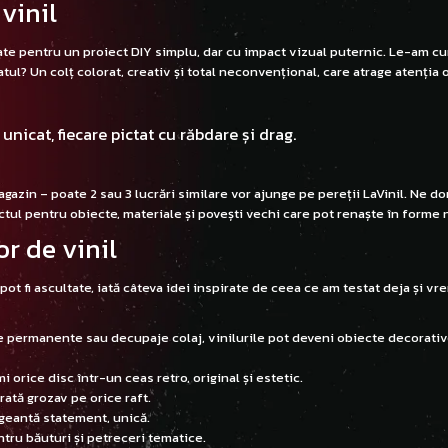
vinil
ate pentru un proiect DIY simplu, dar cu impact vizual puternic. Le-am cu
ul? Un colț colorat, creativ și total neconvențional, care atrage atenția o
 unicat, fiecare pictat cu răbdare și drag.
azin – poate 2 sau 3 lucrări similare vor ajunge pe pereții LaVinil. Ne do
ctul pentru obiecte, materiale și povești vechi care pot renaște în forme n
or de vinil
 pot fi ascultate, iată câteva idei inspirate de ceea ce am testat deja și vr
 permanente sau decupaje colaj, vinilurile pot deveni obiecte decorati
rice disc într-un ceas retro, original și estetic.
rată grozav pe orice raft.
o geantă statement, unică.
ntru băuturi și petreceri tematice.