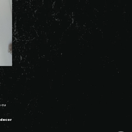
m cu
 decor