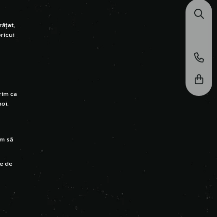
rățat,
ricui
rim ca
oi.
em să
ve de