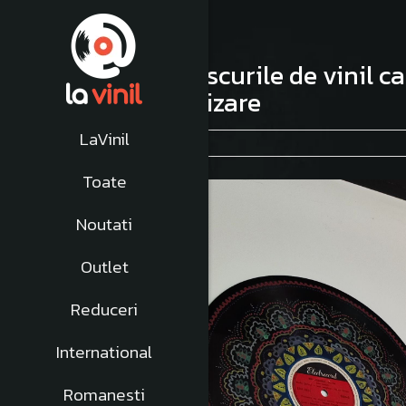
Ce poți face cu discurile de vinil c
creative de reutilizare
LaVinil
04 August 2025
|
Blog
,
Sfaturi
Toate
Noutati
Outlet
Reduceri
International
Romanesti