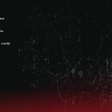
are
-le
 vizită