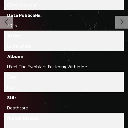
Century Media
Data PublicăRii:
2025
Artist:
Lorna Shore
Album:
I Feel The Everblack Festering Within Me
Gen:
Rock
Stil:
Deathcore
Numar Discuri: