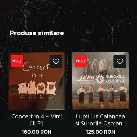
Produse similare
NOU
NOU
Concert in 4 - Vinil
Lupii Lui Calancea
[1LP]
si Surorile Osoianu
- Vinil [1LP]
160,00 RON
125,00 RON