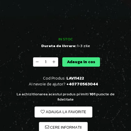
IN STOC
Durata de livrare:
1-3 zile
Adauga in cos
Cod Produs:
LAVI1422
Ai nevoie de ajutor?
+40770563044
La achizitionarea acestui produs primiti
101
puncte de
fidelitate
ADAUGA LA FAVORITE
CERE INFORMATII