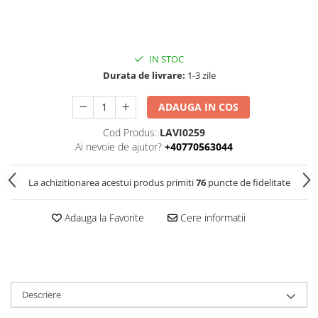
IN STOC
Durata de livrare:
1-3 zile
ADAUGA IN COS
Cod Produs:
LAVI0259
Ai nevoie de ajutor?
+40770563044
La achizitionarea acestui produs primiti
76
puncte de fidelitate
Adauga la Favorite
Cere informatii
Descriere