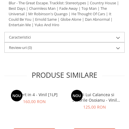
Blur - The Great Escape. Tracklist: Stereotypes | Country House |
Best Days | Charmless Man | Fade Away | Top Man | The
Universal | Mr Robinson's Quango | He Thought Of Cars | It
Could Be You | Ernold Same | Globe Alone | Dan Abnormal |
Entertain Me | Yuko And Hiro
Caracteristici
Review-uri
(0)
PRODUSE SIMILARE
Concert in 4 - Vinil [1LP]
Lupii Lui Calancea si
NOU
NOU
Surorile Osoianu - Vinil
160,00 RON
[1LP]
125,00 RON