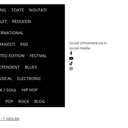
INIL
TOATE
NOUTATI
LET
REDUCERI
ERNATIONAL
Social
Urmareste-ne in
ANESTI
RSD
social media
ITED EDITION
FESTIVAL
EPENDENT
BLUES
SSICAL
ELECTRONIC
K / SOUL
HIP HOP
Z
POP
ROCK
BLOG
- 1 -GOLAN