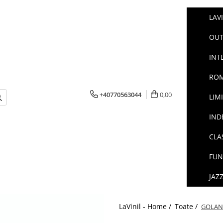
LAV
OUT
INT
ROM
+40770563044
0,00
LIM
IND
CLA
FUN
JAZ
LaVinil - Home /
Toate /
GOLAN 