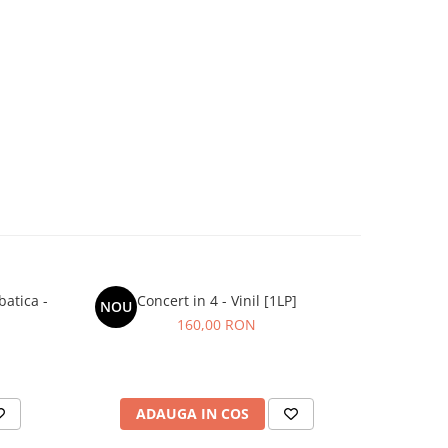
batica -
Concert in 4 - Vinil [1LP]
Grasu XXL
NOU
NOU
160,00 RON
ADAUGA IN COS
AD