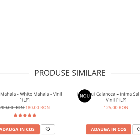
PRODUSE SIMILARE
Mahala - White Mahala - Vinil
Lupii Lui Calancea – Inima Sal
NOU
[1LP]
Vinil [1LP]
200,00 RON
180,00 RON
125,00 RON
ADAUGA IN COS
ADAUGA IN COS