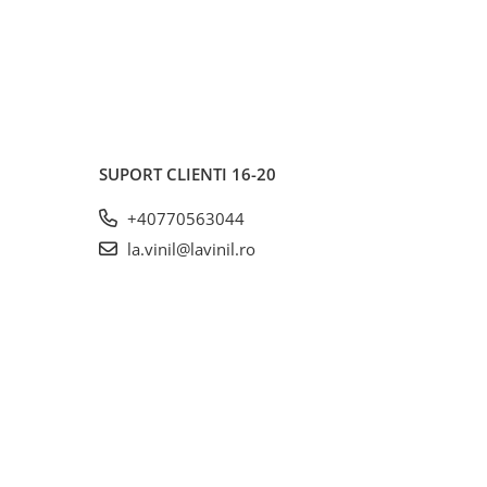
SUPORT CLIENTI
16-20
+40770563044
la.vinil@lavinil.ro