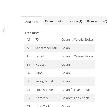
Distribuie
pe
Facebook
Caracteristici
Video
(1)
Review-uri
(0)
Descriere
Tracklist
:
A1
75
Golan ft. Valeria Stoica
A2
September Fall
Golan
A3
Faded
Golan ft. Valeria Stoica
B1
Hypest
Golan
B2
Tribal
Golan
B3
Rising To Fall
Golan
C1
Rocket Love
Golan ft. Island Chain
C2
Nemesis
Golan ft. Endy Yden
C3
Used To Be
Golan