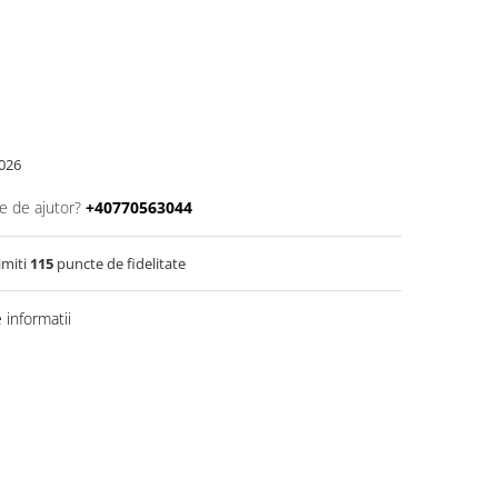
026
e de ajutor?
+40770563044
imiti
115
puncte de fidelitate
informatii