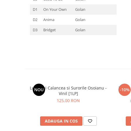
D1
On Your Own
Golan
D2
Anima
Golan
D3
Bridget
Golan
Lupii Lui Calancea si Surorile Osoianu -
White 
NOU
-10%
Vinil [1LP]
125,00 RON
ADAUGA IN COS