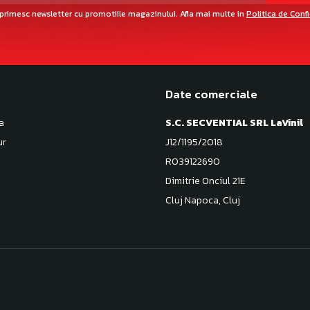
primesc newsletter cu promotiile magazinului. Afla mai multe in
Politica de Conf
Date comerciale
a
S.C. SECVENTIAL SRL LaVinil
ur
J12/1195/2018
RO39122690
Dimitrie Onciul 21E
Cluj Napoca, Cluj