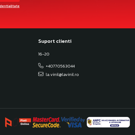
identialitate
Suport clienti
16-20
+40770563044
la.vinil@lavinil.ro