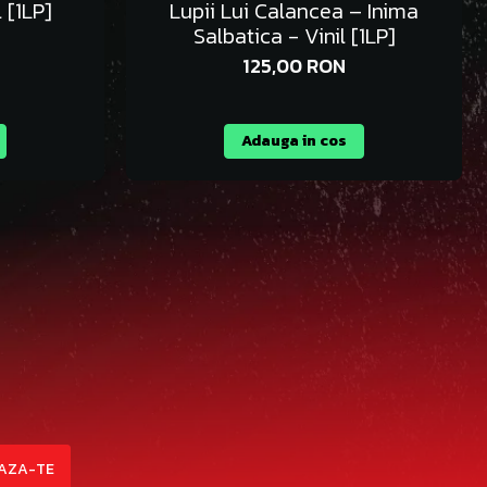
 [1LP]
Lupii Lui Calancea – Inima
Salbatica - Vinil [1LP]
125,00 RON
Adauga in cos