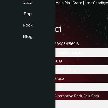
Jazz
Jeff Buckley - Grace. Tracklist: Mojo Pin | Grace | Last Goodbye
Pop
Caracteristici
Rock
Blog
Ean:
889854156916
Casa De Discuri:
Columbia, Legacy
Data PublicăRii:
2019
Artist:
Jeff Buckley
Album:
Grace
Gen:
Rock
Stil:
Alternative Rock, Folk Rock
Numar Discuri:
1