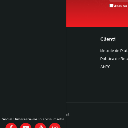
Vreau sa 
Magazinul meu
Clienti
Despre noi
Metode de Plat
Termeni si Conditii
Politica de Ret
Politica de Confidentialitate
ANPC
Politica de livrare
Contact
© Toate drepturile rezervate LAVinil
Social
Urmareste-ne in social media
Platforma E-commerce by Gomag