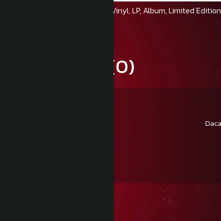
Format:
Vinyl, LP, Album, Limited Editio
Review-uri
(0)
Daca