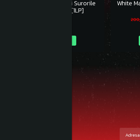
Lupii Lui Calancea si Surorile
White M
Osoianu - Vinil [1LP]
125,00 RON
200
Adauga in cos