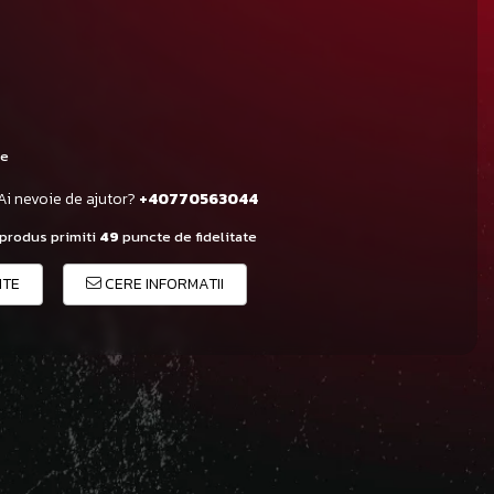
le
Ai nevoie de ajutor?
+40770563044
 produs primiti
49
puncte de fidelitate
ITE
CERE INFORMATII