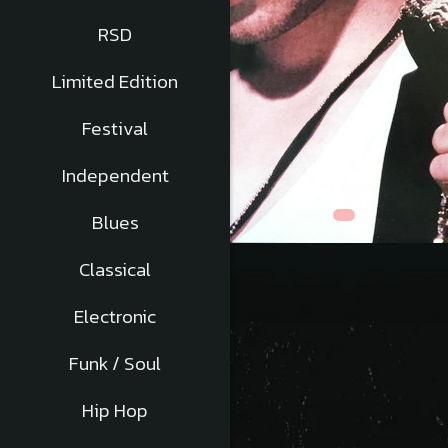
RSD
Limited Edition
Festival
Independent
Blues
Distribuie
Classical
pe
Facebook
Electronic
Funk / Soul
Descriere
Hip Hop