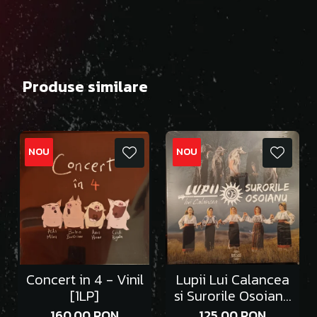
Produse similare
NOU
NOU
Concert in 4 - Vinil
Lupii Lui Calancea
[1LP]
si Surorile Osoianu
- Vinil [1LP]
160,00 RON
125,00 RON