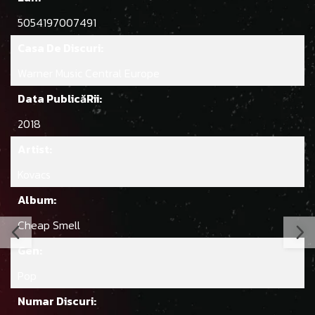
5054197007491
Casa De Discuri:
Warner Music Central Europe
Data PublicăRii:
2018
Artist:
Kovacs
Album:
Cheap Smell
Gen:
Pop
Numar Discuri: