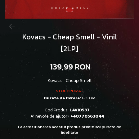
Kovacs - Cheap Smell - Vinil
[2LP]
139,99 RON
Kovacs - Cheap Smell
STOC EPUIZAT
Durata de livrare:
1-3 zile
Cod Produs:
LAVI0537
Ai nevoie de ajutor?
+40770563044
La achizitionarea acestui produs primiti
69
puncte de
fidelitate