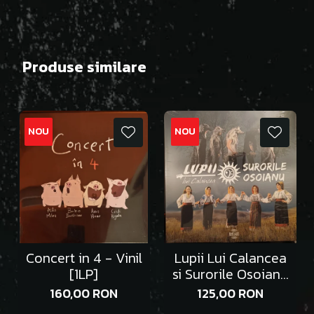
Produse similare
NOU
NOU
Concert in 4 - Vinil
Lupii Lui Calancea
[1LP]
si Surorile Osoianu
- Vinil [1LP]
160,00 RON
125,00 RON