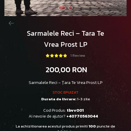
Sarmalele Reci – Tara Te
Vrea Prost LP
1 Review
200,00 RON
Sarmalele Reci – Țara Te Vrea Prost LP
STOC EPUIZAT
Durata de livrare:
1-3 zile
Cod Produs:
tbvv001
Ai nevoie de ajutor?
+40770563044
La achizitionarea acestui produs primiti
100
puncte de