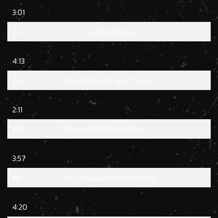
3:01
A3
La „Preoteasa”
4:13
A4
N-ai Nimic Pe Sub Tricou
2:11
A5
Blues-ul Băiatului Sărac
3:57
A6
Nicu Ceaușescu Președinte
4:20