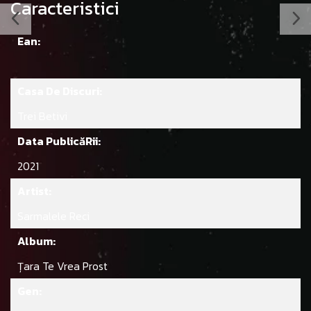
Caracteristici
Ean:
Casa De Discuri:
Trei Betivi
Data PublicăRii:
2021
Artist:
Sarmalele Reci
Album:
Țara Te Vrea Prost
Gen: