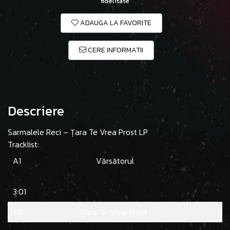
fidelitate
ADAUGA LA FAVORITE
CERE INFORMATII
Descriere
Sarmalele Reci – Țara Te Vrea Prost LP
Tracklist:
A1
Vărsătorul
3:01
A2
Țara Te Vrea Prost