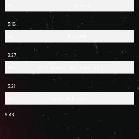
B7
Violeta
5:18
B8
Mamelor
3:27
B9
Ea Studiază Tantra (Tatiana)
5:21
B10
Gașca De La Bloc
6:43