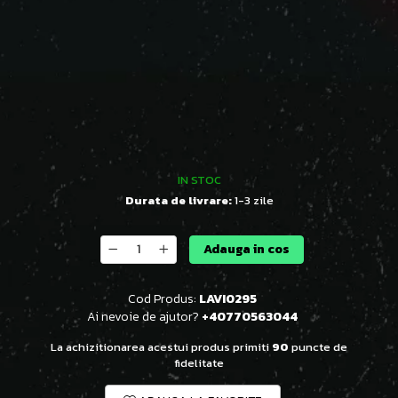
IN STOC
Durata de livrare:
1-3 zile
Adauga in cos
Cod Produs:
LAVI0295
Ai nevoie de ajutor?
+40770563044
La achizitionarea acestui produs primiti
90
puncte de
fidelitate