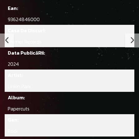
Ean:
93624846000
Casa De Discuri:
Warner Records
Data PublicăRii:
2024
Artist:
Linkin Park
Album:
Papercuts
Gen:
Rock