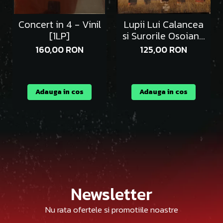
Concert in 4 - Vinil
Lupii Lui Calancea
[1LP]
si Surorile Osoianu
- Vinil [1LP]
160,00 RON
125,00 RON
Adauga in cos
Adauga in cos
Newsletter
Nu rata ofertele si promotiile noastre