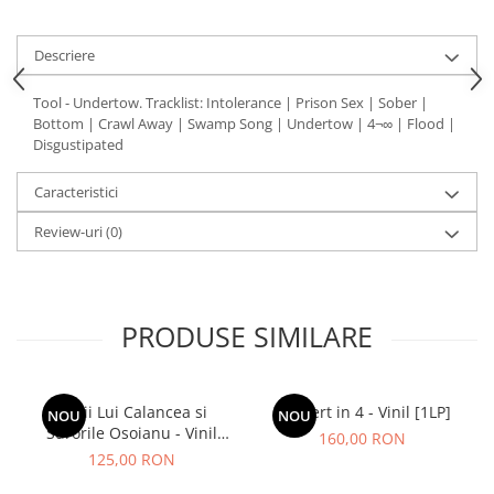
Descriere
Tool - Undertow. Tracklist: Intolerance | Prison Sex | Sober |
Bottom | Crawl Away | Swamp Song | Undertow | 4¬∞ | Flood |
Disgustipated
Caracteristici
Review-uri
(0)
PRODUSE SIMILARE
Lupii Lui Calancea si
Concert in 4 - Vinil [1LP]
NOU
NOU
Surorile Osoianu - Vinil
160,00 RON
[1LP]
125,00 RON