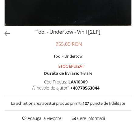
Tool - Undertow - Vinil [2LP]
255,00 RON
Tool - Undertow
STOC EPUIZAT
Durata de livrare:
1-3 zile
Cod Produs:
LAVI0309
Ai nevoie de ajutor?
+40770563044
La achizitionarea acestui produs primiti
127
puncte de fidelitate
Adauga la Favorite
Cere informatii