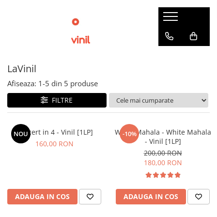
LaVinil
Afiseaza:
1-
5
din
5
produse
FILTRE
Concert in 4 - Vinil [1LP]
White Mahala - White Mahala
NOU
-10%
- Vinil [1LP]
160,00 RON
200,00 RON
180,00 RON
ADAUGA IN COS
ADAUGA IN COS